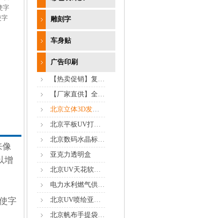
使字
使字
雕刻字
车身贴
广告印刷
‌【热卖促销】复写收款收据5本装 仅10元全国包邮！财务办公必备
【厂家直供】全国包邮！5元/米起订广告条幅 支持定制 闪电发货
北京立体3D发光字制作
北京平板UV打印喷绘
北京数码水晶标转印贴设计制作，一张起印
来像
亚克力透明盒
以增
北京UV天花软膜无边框拉布灯箱喷绘加工
电力水利燃气供水管线标识长途国防通信光缆反光标牌
使字
北京UV喷绘亚克力水晶铝板标牌
北京帆布手提袋活动包定制