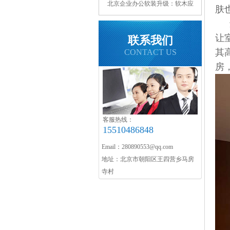
北京企业办公软装升级：软木应
肤
用与核心优势
让
联系我们
其
CONTACT US
房
客服热线：
15510486848
Email：280890553@qq.com
地址：北京市朝阳区王四营乡马房
寺村