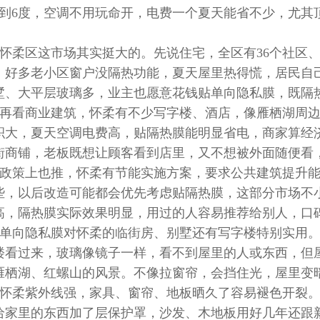
3到6度，空调不用玩命开，电费一个夏天能省不少，尤其
。
怀柔区这市场其实挺大的。先说住宅，全区有36个社区、2
，好多老小区窗户没隔热功能，夏天屋里热得慌，居民自
墅、大平层玻璃多，业主也愿意花钱贴单向隐私膜，既隔
再看商业建筑，怀柔有不少写字楼、酒店，像雁栖湖周
积大，夏天空调电费高，贴隔热膜能明显省电，商家算经
街商铺，老板既想让顾客看到店里，又不想被外面随便看
政策上也推，怀柔有节能实施方案，要求公共建筑提升
1
些，以后改造可能都会优先考虑贴隔热膜，这部分市场不
高，隔热膜实际效果明显，用过的人容易推荐给别人，口
单向隐私膜对怀柔的临街房、别墅还有写字楼特别实用
楼看过来，玻璃像镜子一样，看不到屋里的人或东西，但
雁栖湖、红螺山的风景。不像拉窗帘，会挡住光，屋里变
怀柔紫外线强，家具、窗帘、地板晒久了容易褪色开裂。
给家里的东西加了层保护罩，沙发、木地板用好几年还跟