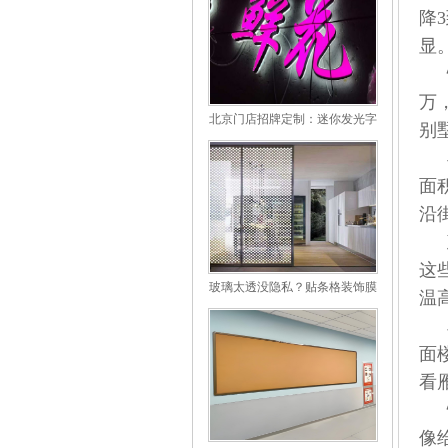
降
显
万
北京门店招牌定制：迷你发光字
别
使用场景与优缺点解析
面
沿
这
玻璃太透没隐私？贴条格装饰膜
温
完美解决
面
看
像