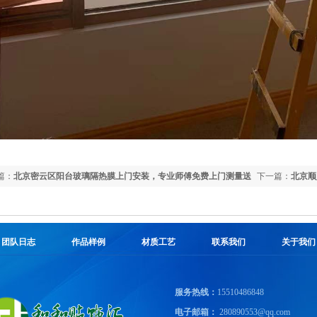
篇：
北京密云区阳台玻璃隔热膜上门安装，专业师傅免费上门测量送
下一篇：
北京顺
十年质保，价格透明
与纯施工该怎么
团队日志
作品样例
材质工艺
联系我们
关于我们
服务热线：
15510486848
电子邮箱：
280890553@qq.com