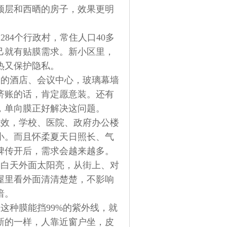
顶层和西晒的房子，效果更明
84个行政村，常住人口40多
己就有贴膜需求。新小区里，
热又保护隐私。
边的酒店、会议中心，玻璃幕墙
济账的话，肯定愿意装。还有
，单向膜正好解决这问题。
能效，学校、医院、政府办公楼
小。而且怀柔夏天日照长、气
碑传开后，需求会越来越多。
。白天外面太阳亮，从街上、对
屋里看外面清清楚楚，不影响
暗。
这种膜能挡99%的紫外线，就
新的一样，人靠近窗户坐，皮