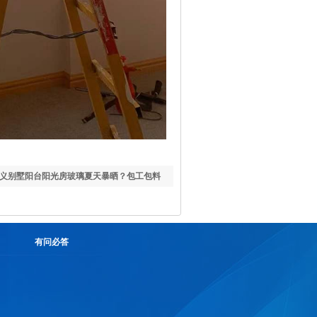
义别墅阳台阳光房玻璃夏天暴晒？包工包料
选？
有问必答