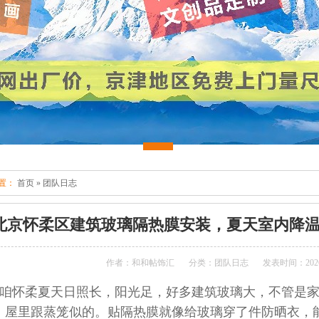
置：
首页
»
团队日志
北京怀柔区建筑玻璃隔热膜安装，夏天室内降温5-
作者：和和帖饰汇
分类：团队日志
发表时间：2026-
咱怀柔夏天日照长，阳光足，好多建筑玻璃大，不管是
，屋里跟蒸笼似的。贴隔热膜就像给玻璃穿了件防晒衣，能