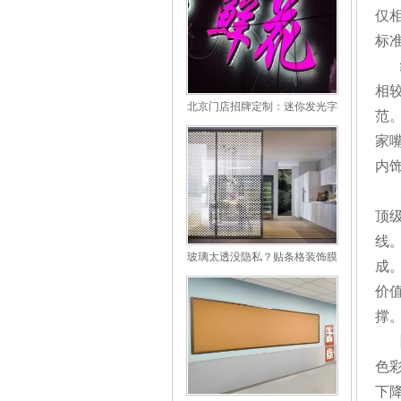
仅相
标
相
北京门店招牌定制：迷你发光字
范
使用场景与优缺点解析
家
内
顶
线
玻璃太透没隐私？贴条格装饰膜
成
完美解决
价
撑
色
下