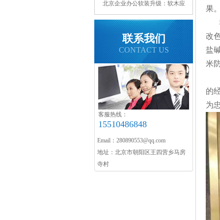
北京企业办公软装升级：软木应
果
用与核心优势
改
联系我们
CONTACT US
盐
米
的
为
客服热线：
15510486848
Email：280890553@qq.com
地址：北京市朝阳区王四营乡马房
寺村