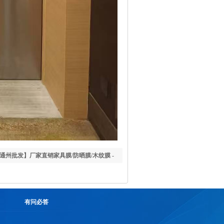
通州批发】厂家直销家具膜/防晒膜/木纹膜 -
授权，免费上门测量安装
有问必答