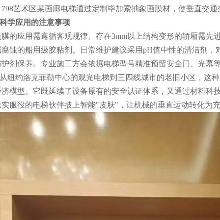
。798艺术区某画廊电梯通过定制毕加索抽象画膜材，使垂直交
科学应用的注意事项
色膜的应用需遵循客观规律。存在3mm以上结构变形的轿厢需先
碱腐蚀的船用级胶粘剂。日常维护建议采用pH值中性的清洁剂，
防护剂保养。专业施工方会依据电梯型号精准预留安全门、光幕
从纽约洛克菲勒中心的观光电梯到三四线城市的老旧小区，这种
经济模型。它既延续了设备原有的安全认证体系，又通过材料科
忠实服役的电梯伙伴披上智能"皮肤"，让机械的垂直运动转化为