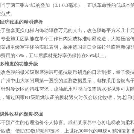
当于两三张A4纸的叠加（0.1-0.3毫米），正以革命性的低成
准范式。
经济账里的精明选择
较于整套更换电梯内饰动辄数万元的支出，改色膜每平方米几十
。专业施工团队能在单个工作日内完成标准轿厢改造，大幅压缩
嘴某超甲级写字楼的实践表明，采用德国进口金属拉丝膜翻新6部
饰费用的35%，五年后膜材完好率仍保持在85%以上。
多维度的功能升级
级改色膜的微米级耐磨涂层可抵抗硬币钥匙的日常刮擦，量子级抗
1
。广州中山大学附属第一医院的监测数据显示，电梯采用含银离
。针对餐饮区的特殊需求，疏油疏水型膜面仅需清水擦拭即可去
值，通过国家B1级阻燃认证的膜材遇火时仅会碳化收缩，为老旧
。
隐性收益的深度挖掘
彩干预产生的心理溢价令人惊喜。成都某康养中心将电梯改为柔
降四成。借助3D数码喷印技术，上世纪90年代的电梯可精准复