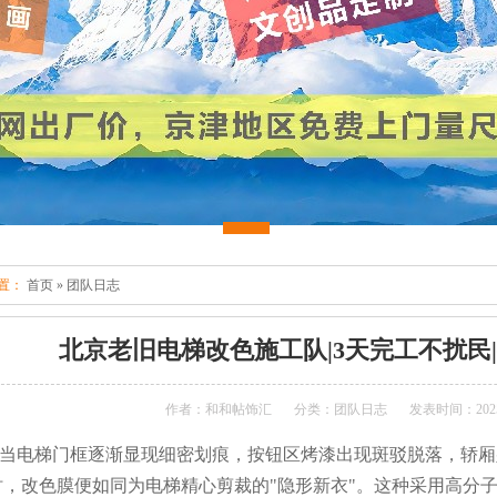
置：
首页
»
团队日志
北京老旧电梯改色施工队|3天完工不扰民
作者：和和帖饰汇
分类：团队日志
发表时间：2025-
当电梯门框逐渐显现细密划痕，按钮区烤漆出现斑驳脱落，轿厢
时，改色膜便如同为电梯精心剪裁的"隐形新衣"。这种采用高分子聚