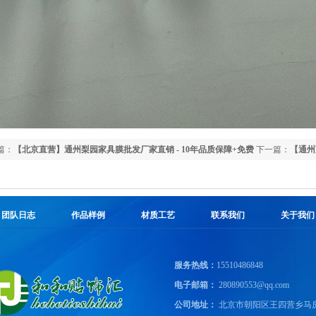
篇：
【北京直营】通州梨园家具膜批发厂家直销 - 10年品质保障+免费
下一篇：
【通州
安装
字+发光字一站
团队日志
作品样例
材质工艺
联系我们
关于我们
服务热线：
15510486848
电子邮箱：
280890553@qq.com
公司地址：
北京市朝阳区王四营乡马