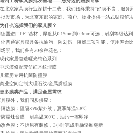
通州土桥家具膜批发基地——您身边的贴膜专家
在北京家具膜行业深耕十二载，我们始终秉持"好膜不贵，服务
桥批发市场，为北京东部的家庭、商户、物业提供一站式贴膜解
为什么选择我们的家具膜？
德国进口PET基材，厚度从0.15mm到0.3mm可选，耐刮等级
，让普通家具膜具备抗油污、防划伤、阻燃三项功能，使用寿命比
用场景，我们备有20余种花色：
现代家居首选哑光纯色系列
中式装修配套仿红木纹理膜
1
儿童房专用抗菌防撞膜
商业空间定制大理石纹/金属质感膜
更多膜类产品，满足全屋需求
家具膜外，我们同步供应：
隔热膜：阻隔85%紫外线，夏季降温5-8℃
房防爆灶台膜：耐高温300℃，油污一擦即净
梯改色膜：不拆原有装修，3小时完成电梯轿厢翻新