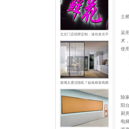
土
采用
北京门店招牌定制：迷你发光字
使用场景与优缺点解析
术
使
玻璃太透没隐私？贴条格装饰膜
完美解决
除
阳台
厨
电