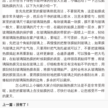
品，正符合当下绿色节能环保的社会大主题，小编总结了一下怎么贴
隔热膜的方法，以下为大家介绍一下。
首先先把家里的窗玻璃彻底清洁，不要留死角，这是贴膜成
败非常关键的一步，然后在干净的玻璃上喷水，注意水要喷匀，按照
家里的玻璃尺寸裁好玻璃隔热膜，每块玻璃裁一块膜，膜不要与玻璃
一般大，要比玻璃的尺寸大一些，在裁好的贴膜上面喷一层水，撕下
玻璃隔热膜的保护膜，在玻璃隔热膜的带胶的一面喷上一层水，轻轻
将玻璃隔热膜贴在窗户玻璃上，要端正，不可歪斜，先从一个角开始
贴，先把这个角贴到玻璃上，再慢慢的把整张膜贴到玻璃上，如果膜
与玻璃之间产生气泡，只要用针把气泡扎破就可以了。不要把玻璃隔
热膜揭起来再重新贴，这样更麻烦，会越弄越糟，可以预备一把大毛
刷，在贴玻璃隔热膜的时候刷膜的表面，这样很容易贴得平整，将玻
璃隔热膜完全贴在玻璃上后，仔细检查有没有没有贴不平的地方，用
膜刮轻刮玻璃隔热膜表面，将膜与玻璃贴严。这时会有水从玻璃隔热
膜的胶面流出来，要用膜刮轻轻地把膜与玻璃之间的水都刮出来，后
修贴好的玻璃隔热膜的边角，多余的可以裁掉。
怎么样以上小编给大家介绍的贴隔热膜方法是不是非常受用
呢，如您的窗玻璃上含没贴膜的话，尽快行动起来，让您感受不一样
的夏天。
上一篇：没有了！